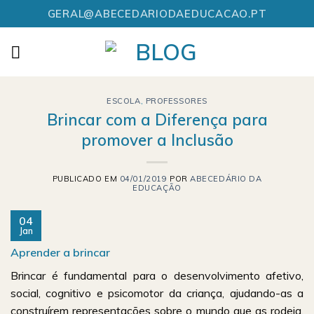
Skip
GERAL@ABECEDARIODAEDUCACAO.PT
to
content
ESCOLA
,
PROFESSORES
Brincar com a Diferença para
promover a Inclusão
PUBLICADO EM
04/01/2019
POR
ABECEDÁRIO DA
EDUCAÇÃO
04
Jan
Aprender a brincar
Brincar é fundamental para o desenvolvimento afetivo,
social, cognitivo e psicomotor da criança, ajudando-as a
construírem representações sobre o mundo que as rodeia,