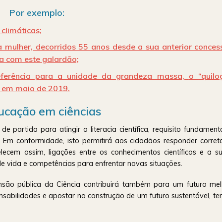
Por exemplo:
climáticas;
a mulher, decorridos 55 anos desde a sua anterior conces
a com este galardão;
eferência para a unidade da grandeza massa,
o
“quil
 em maio de 2019.
ucação em ciências
partida para atingir a literacia científica, requisito fundament
s. Em conformidade, isto permitirá aos cidadãos responder corre
ecem assim, ligações entre os conhecimentos científicos e a s
e vida e competências para enfrentar novas situações.
são pública da Ciência contribuirá também para um futuro me
onsabilidades e apostar na construção de um futuro sustentável, t