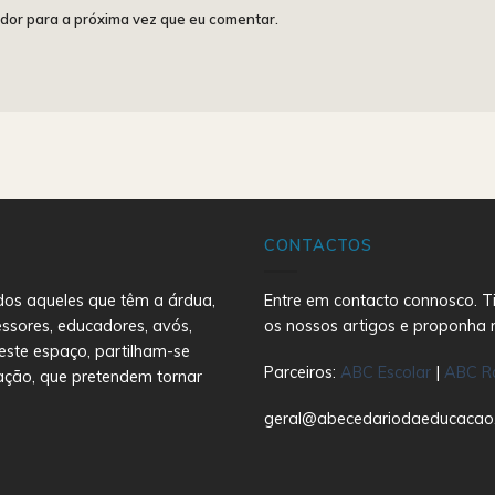
dor para a próxima vez que eu comentar.
CONTACTOS
dos aqueles que têm a árdua,
Entre em contacto connosco. Ti
essores, educadores, avós,
os nossos artigos e proponha 
este espaço, partilham-se
Parceiros:
ABC Escolar
|
ABC R
ação, que pretendem tornar
geral@abecedariodaeducacao