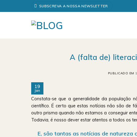
Skip
SUBSCREVA A NOSSA NEWSLETTER
to
content
A (falta de) litera
PUBLICADO EM
19
Jan
Constata-se que a generalidade da população nã
científico. É certo que estas notícias não são de f
outro prisma quando não estamos a conseguir entend
Todavia, é nosso dever estar atentos a todos os tem
E, são tantas as notícias de natureza