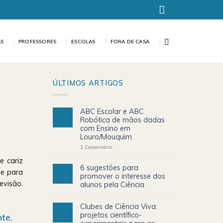
AS
PROFESSORES
ESCOLAS
FORA DE CASA
ÚLTIMOS ARTIGOS
ABC Escolar e ABC
Robótica de mãos dadas
com Ensino em
Louro/Mouquim
1
Comentário
e cariz
6 sugestões para
se para
promover o interesse dos
evisão.
alunos pela Ciência
Clubes de Ciência Viva:
projetos científico-
te.