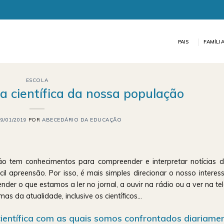
PAIS
FAMÍLI
ESCOLA
cia científica da nossa população
19/01/2019
POR
ABECEDÁRIO DA EDUCAÇÃO
o tem conhecimentos para compreender e interpretar notícias d
ácil apreensão. Por isso, é mais simples direcionar o nosso interes
er o que estamos a ler no jornal, a ouvir na rádio ou a ver na tel
as da atualidade, inclusive os científicos…
 científica com as quais somos confrontados diariamen