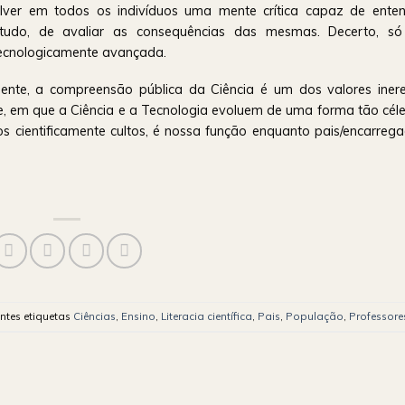
lver em todos os indivíduos uma mente crítica capaz de ente
retudo, de avaliar as consequências das mesmas. Decerto, só
tecnologicamente avançada.
mente, a compreensão pública da Ciência é um dos valores iner
, em que a Ciência e a Tecnologia evoluem de uma forma tão céle
s cientificamente cultos, é nossa função enquanto pais/encarreg
ntes etiquetas
Ciências
,
Ensino
,
Literacia científica
,
Pais
,
População
,
Professore