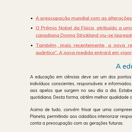
A
preocupação mundial com as alterações 
O Prémio Nobel da Física, atribuído a um
canadiana Donna Strickland viu-se lauread
Também, mais recentemente,
a nova r
quântico”.
A nova medida entrará em vigor
A ed
A educação em ciências deve ser um dos pontos de 
indivíduos conscientes, responsáveis e informado
aos apelos que surgem no seu dia a dia. Estabel
quotidiana. Desta forma, obtêm melhor qualidade d
Acima de tudo, convém frisar que uma compreen
Planeta, permitindo aos cidadãos interiorizar resp
conta a preocupação com as gerações futuras.