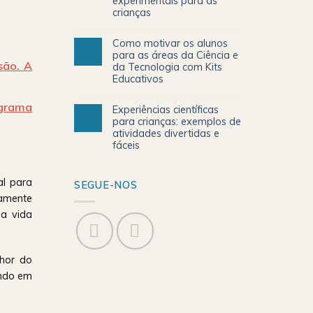
experimentais para as
crianças
Como motivar os alunos
para as áreas da Ciência e
são. A
da Tecnologia com Kits
Educativos
ograma
Experiências científicas
para crianças: exemplos de
atividades divertidas e
fáceis
al para
SEGUE-NOS
tamente
ua vida
lhor do
endo em