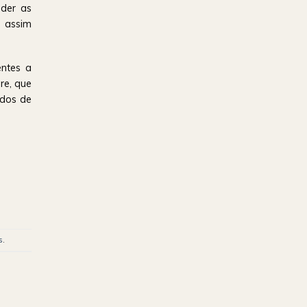
nder as
 assim
entes a
re, que
ados de
s
.