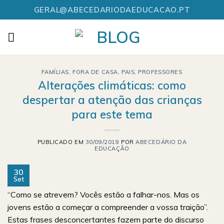
Skip
GERAL@ABECEDARIODAEDUCACAO.PT
to
content
FAMÍLIAS
,
FORA DE CASA
,
PAIS
,
PROFESSORES
Alterações climáticas: como
despertar a atenção das crianças
para este tema
PUBLICADO EM
30/09/2019
POR
ABECEDÁRIO DA
EDUCAÇÃO
30
Set
“Como se atrevem? Vocês estão a falhar-nos. Mas os
jovens estão a começar a compreender a vossa traição”.
Estas frases desconcertantes fazem parte do discurso