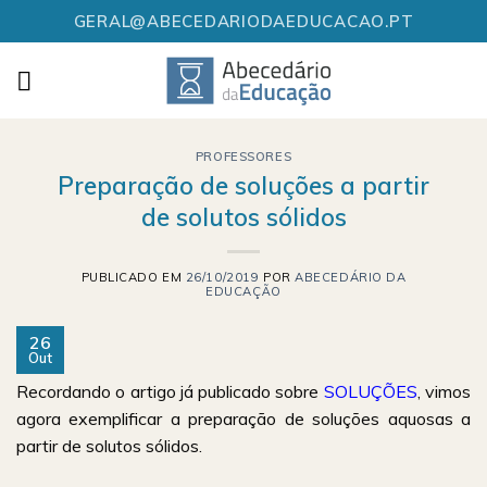
Skip
GERAL@ABECEDARIODAEDUCACAO.PT
to
content
PROFESSORES
Preparação de soluções a partir
de solutos sólidos
PUBLICADO EM
26/10/2019
POR
ABECEDÁRIO DA
EDUCAÇÃO
26
Out
Recordando o artigo já publicado sobre
SOLUÇÕES
, vimos
agora exemplificar a preparação de soluções aquosas a
partir de solutos sólidos.