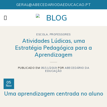
Skip
GERAL@ABECEDARIODAEDUCACAO.PT
to
content
ESCOLA
,
PROFESSORES
Atividades Lúdicas, uma
Estratégia Pedagógica para a
Aprendizagem
PUBLICADO EM
05/11/2019
POR
ABECEDÁRIO DA
EDUCAÇÃO
05
Nov
Uma aprendizagem centrada no aluno