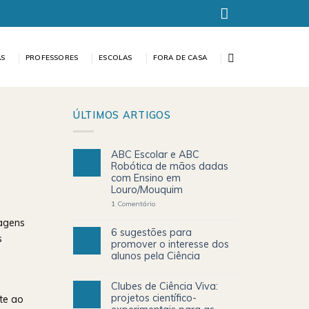
AS
PROFESSORES
ESCOLAS
FORA DE CASA
ÚLTIMOS ARTIGOS
ABC Escolar e ABC
Robótica de mãos dadas
com Ensino em
Louro/Mouquim
1
Comentário
tagens
6 sugestões para
s
promover o interesse dos
alunos pela Ciência
Clubes de Ciência Viva:
projetos científico-
te ao