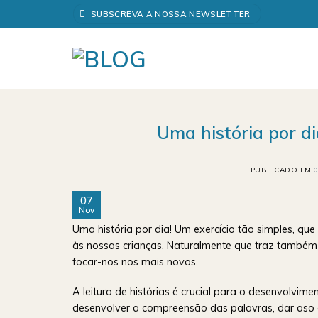
Skip
SUBSCREVA A NOSSA NEWSLETTER
to
content
Uma história por d
PUBLICADO EM
07
Nov
Uma história por dia! Um exercício tão simples, q
às nossas crianças. Naturalmente que traz também o
focar-nos nos mais novos.
A leitura de histórias é crucial para o desenvolvi
desenvolver a compreensão das palavras, dar aso 