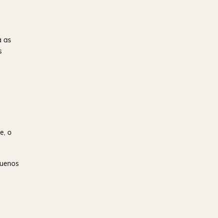
a as
s
e, o
quenos