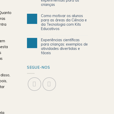
experimentais para as
crianças
 Quanto
Como motivar os alunos
tras
para as áreas da Ciência e
da Tecnologia com Kits
ntra
Educativos
Experiências científicas
stem
para crianças: exemplos de
nesta
atividades divertidas e
s
fáceis
as
SEGUE-NOS
disso,
ois,
tar
ela