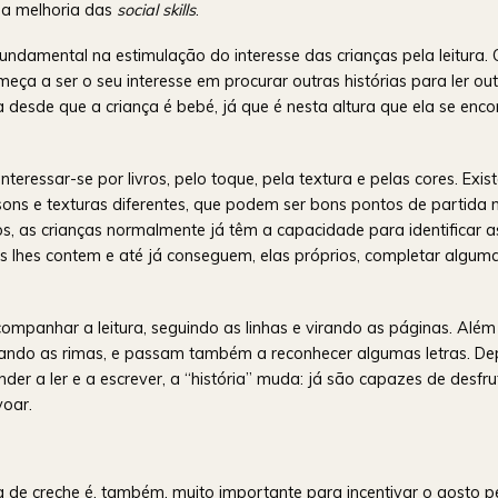
a a melhoria das
social skills
.
damental na estimulação do interesse das crianças pela leitura.
eça a ser o seu interesse em procurar outras histórias para ler ou
a desde que a criança é bebé, já que é nesta altura que ela se enco
teressar-se por livros, pelo toque, pela textura e pelas cores. Exi
m sons e texturas diferentes, que podem ser bons pontos de partida 
, as crianças normalmente já têm a capacidade para identificar a
es lhes contem e até já conseguem, elas próprios, completar algum
ompanhar a leitura, seguindo as linhas e virando as páginas. Além 
cando as rimas, e passam também a reconhecer algumas letras. Dep
nder
a ler e a escrever, a “história” muda: já são capazes de desfru
voar.
 de creche é, também, muito importante para incentivar o gosto p