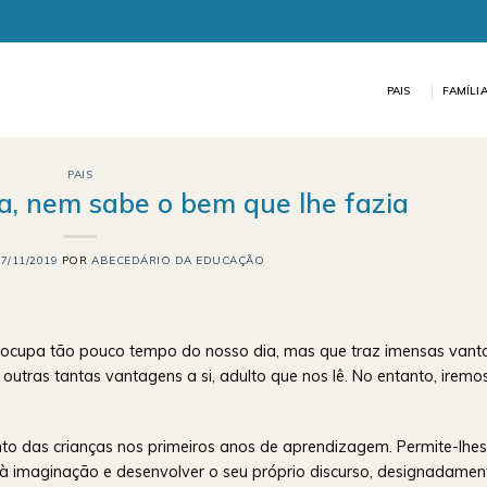
PAIS
FAMÍLI
PAIS
ia, nem sabe o bem que lhe fazia
07/11/2019
POR
ABECEDÁRIO DA EDUCAÇÃO
ue ocupa tão pouco tempo do nosso dia, mas que traz imensas van
utras tantas vantagens a si, adulto que nos lê. No entanto, iremo
mento das crianças nos primeiros anos de aprendizagem. Permite-lhes
à imaginação e desenvolver o seu próprio discurso, designadamen