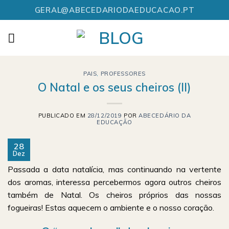
Skip
GERAL@ABECEDARIODAEDUCACAO.PT
to
content
PAIS
,
PROFESSORES
O Natal e os seus cheiros (II)
PUBLICADO EM
28/12/2019
POR
ABECEDÁRIO DA
EDUCAÇÃO
28
Dez
Passada a data natalícia, mas continuando na vertente
dos aromas, interessa percebermos agora outros cheiros
também de Natal. Os cheiros próprios das nossas
fogueiras! Estas aquecem o ambiente e o nosso coração.