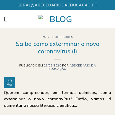
Skip
GERAL@ABECEDARIODAEDUCACAO.PT
to
content
PAIS
,
PROFESSORES
Saiba como exterminar o novo
coronavírus (I)
PUBLICADO EM
28/03/2020
POR
ABECEDÁRIO DA
EDUCAÇÃO
28
Mar
Querem compreender, em termos químicos, como
exterminar o novo coronavírus? Então, vamos lá
aumentar a nossa literacia científica…