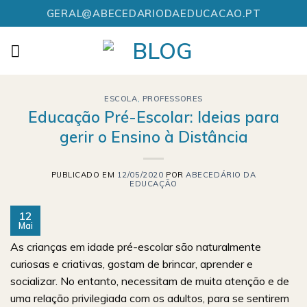
Skip
GERAL@ABECEDARIODAEDUCACAO.PT
to
content
ESCOLA
,
PROFESSORES
Educação Pré-Escolar: Ideias para
gerir o Ensino à Distância
PUBLICADO EM
12/05/2020
POR
ABECEDÁRIO DA
EDUCAÇÃO
12
Mai
As crianças em idade pré-escolar são naturalmente
curiosas e criativas, gostam de brincar, aprender e
socializar. No entanto, necessitam de muita atenção e de
uma relação privilegiada com os adultos, para se sentirem