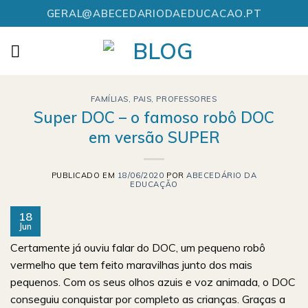
Skip
GERAL@ABECEDARIODAEDUCACAO.PT
to
content
FAMÍLIAS
,
PAIS
,
PROFESSORES
Super DOC – o famoso robô DOC
em versão SUPER
PUBLICADO EM
18/06/2020
POR
ABECEDÁRIO DA
EDUCAÇÃO
18
Jun
Certamente já ouviu falar do DOC, um pequeno robô
vermelho que tem feito maravilhas junto dos mais
pequenos. Com os seus olhos azuis e voz animada, o DOC
conseguiu conquistar por completo as crianças. Graças a