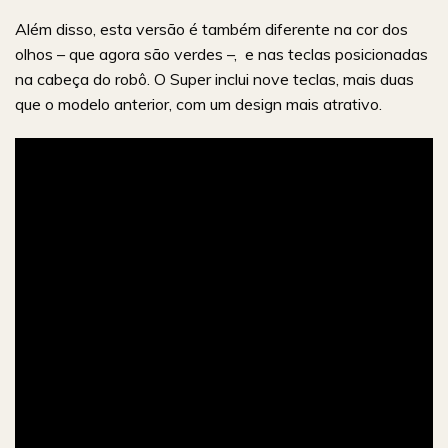
Além disso, esta versão é também diferente na cor dos
olhos – que agora são verdes –, e nas teclas posicionadas
na cabeça do robô. O Super inclui nove teclas, mais duas
que o modelo anterior, com um design mais atrativo.