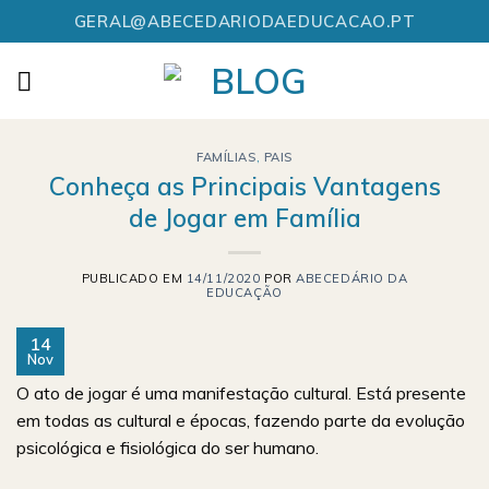
Skip
GERAL@ABECEDARIODAEDUCACAO.PT
to
content
FAMÍLIAS
,
PAIS
Conheça as Principais Vantagens
de Jogar em Família
PUBLICADO EM
14/11/2020
POR
ABECEDÁRIO DA
EDUCAÇÃO
14
Nov
O ato de jogar é uma manifestação cultural. Está presente
em todas as cultural e épocas, fazendo parte da evolução
psicológica e fisiológica do ser humano.