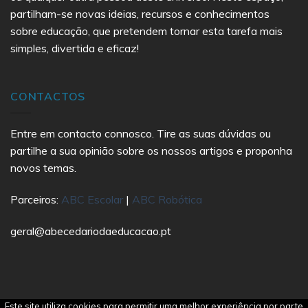
partilham-se novas ideias, recursos e conhecimentos
sobre educação, que pretendem tornar esta tarefa mais
simples, divertida e eficaz!
CONTACTOS
Entre em contacto connosco. Tire as suas dúvidas ou
partilhe a sua opinião sobre os nossos artigos e proponha
novos temas.
Parceiros:
ABC Escolar
|
ABC Robótica
geral@abecedariodaeducacao.pt
Este site utiliza cookies para permitir uma melhor experiência por parte