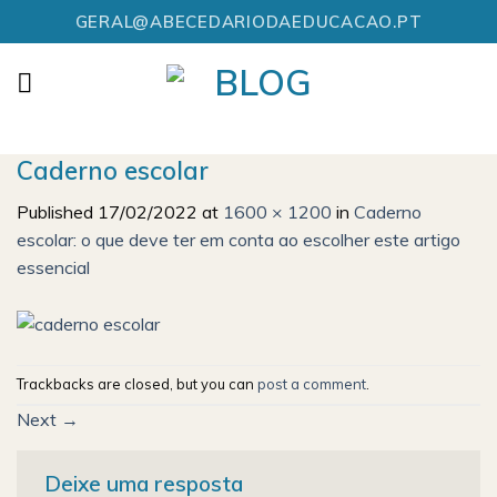
Skip
GERAL@ABECEDARIODAEDUCACAO.PT
to
content
Caderno escolar
Published
17/02/2022
at
1600 × 1200
in
Caderno
escolar: o que deve ter em conta ao escolher este artigo
essencial
Trackbacks are closed, but you can
post a comment
.
Next
→
Deixe uma resposta