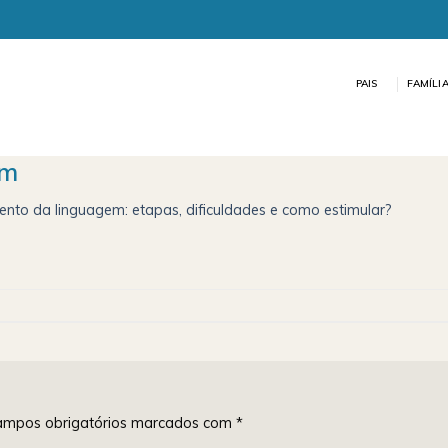
PAIS
FAMÍLI
em
nto da linguagem: etapas, dificuldades e como estimular?
mpos obrigatórios marcados com
*