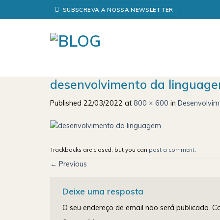
Skip
SUBSCREVA A NOSSA NEWSLETTER
to
content
desenvolvimento da linguag
Published
22/03/2022
at
800 × 600
in
Desenvolvime
Trackbacks are closed, but you can
post a comment
.
←
Previous
Deixe uma resposta
O seu endereço de email não será publicado.
Ca