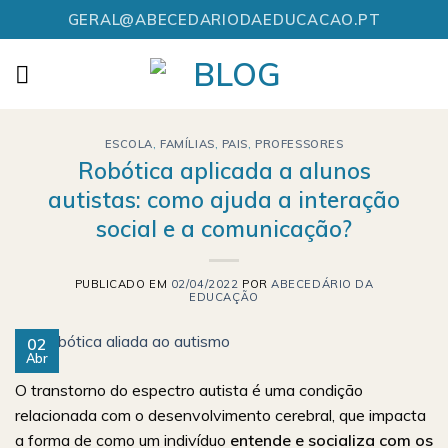
Skip
GERAL@ABECEDARIODAEDUCACAO.PT
to
content
ESCOLA
,
FAMÍLIAS
,
PAIS
,
PROFESSORES
Robótica aplicada a alunos
autistas: como ajuda a interação
social e a comunicação?
PUBLICADO EM
02/04/2022
POR
ABECEDÁRIO DA
EDUCAÇÃO
02
Abr
O transtorno do espectro autista é uma condição
relacionada com o desenvolvimento cerebral, que impacta
a forma de como um indivíduo
entende e socializa com os