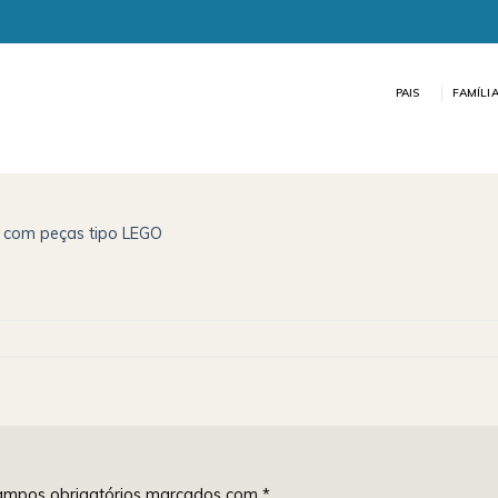
PAIS
FAMÍLI
 com peças tipo LEGO
mpos obrigatórios marcados com
*