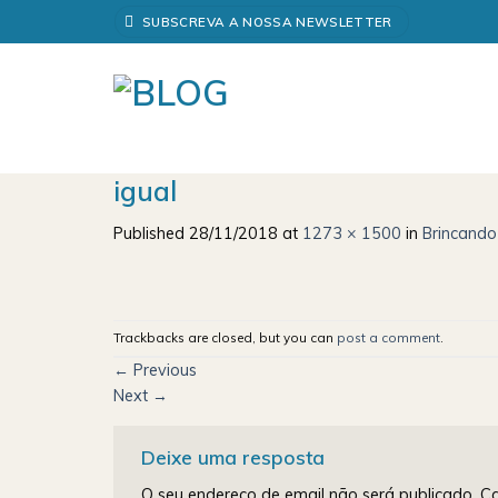
Skip
SUBSCREVA A NOSSA NEWSLETTER
to
content
igual
Published
28/11/2018
at
1273 × 1500
in
Brincando
Trackbacks are closed, but you can
post a comment
.
←
Previous
Next
→
Deixe uma resposta
O seu endereço de email não será publicado.
Ca