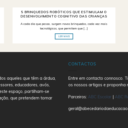
5 BRINQUEDOS ROBÓTICOS QUE ESTIMULAM O
DESENVOLVIMENTO COGNITIVO DAS CRIANÇAS
A cada dia que passa, surgem novos brinquedos, cada vez mais
tecnológicos, que permitem que [...]
LER MAIS
CONTACTOS
dos aqueles que têm a árdua,
Entre em contacto connosco. Ti
essores, educadores, avós,
os nossos artigos e proponha 
este espaço, partilham-se
Parceiros:
ABC Escolar
|
ABC R
ação, que pretendem tornar
geral@abecedariodaeducacao