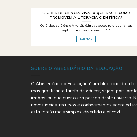
CLUBES DE CIÊNCIA VIVA: O QUE SÃO E COMO
PROMOVEM A LITERACIA CIENTÍFICA?
Os Clubes de Ciência Viva são ótimos espaços para as crianças
explorarem os seus interesses [...]
LER MAIS
SOBRE O ABECEDÁRIO DA EDUCAÇÃO
O Abecedário da Educação é um blog dirigido a to
mas gratificante tarefa de educar, sejam pais, prof
irmãos, ou qualquer outra pessoa deste universo. N
novas ideias, recursos e conhecimentos sobre educ
esta tarefa mais simples, divertida e eficaz!