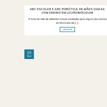
ABC ESCOLAR E ABC ROBÓTICA DE MÃOS DADAS
COM ENSINO EM LOURO/MOUQUIM
O final do mês de setembro trouxe novidades para alguns dos alunos
do Município de [...]
LER MAIS
25
Mai