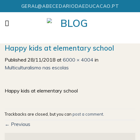
Skip
GERAL@ABECEDARIODAEDUCACAO.PT
to
content
Happy kids at elementary school
Published
28/11/2018
at
6000 × 4004
in
Multiculturalismo nas escolas
Happy kids at elementary school
Trackbacks are closed, but you can
post a comment
.
←
Previous