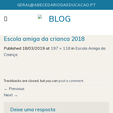
Skip
GERAL@ABECEDARIODAEDUCACAO.PT
to
content
Escola amiga da crianca 2018
Published
18/03/2019
at
197 × 118
in
Escola Amiga da
Criança
Trackbacks are closed, but you can
post a comment
.
←
Previous
Next
→
Deixe uma resposta