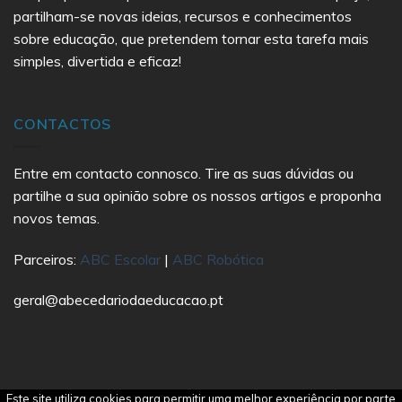
partilham-se novas ideias, recursos e conhecimentos
sobre educação, que pretendem tornar esta tarefa mais
simples, divertida e eficaz!
CONTACTOS
Entre em contacto connosco. Tire as suas dúvidas ou
partilhe a sua opinião sobre os nossos artigos e proponha
novos temas.
Parceiros:
ABC Escolar
|
ABC Robótica
geral@abecedariodaeducacao.pt
Este site utiliza cookies para permitir uma melhor experiência por parte