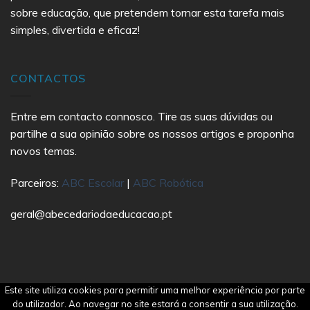
sobre educação, que pretendem tornar esta tarefa mais
simples, divertida e eficaz!
CONTACTOS
Entre em contacto connosco. Tire as suas dúvidas ou
partilhe a sua opinião sobre os nossos artigos e proponha
novos temas.
Parceiros:
ABC Escolar
|
ABC Robótica
geral@abecedariodaeducacao.pt
Este site utiliza cookies para permitir uma melhor experiência por parte
Copyright 2021 Abecedário da Educação | All Rights
do utilizador. Ao navegar no site estará a consentir a sua utilização.