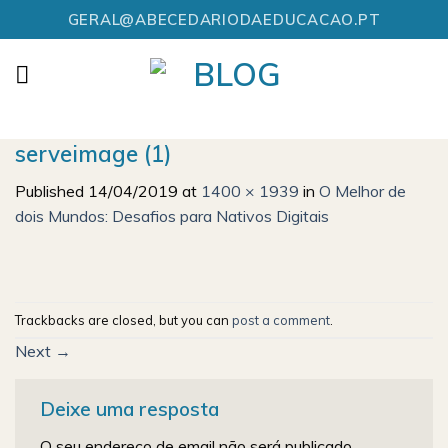
Skip
GERAL@ABECEDARIODAEDUCACAO.PT
to
content
serveimage (1)
Published
14/04/2019
at
1400 × 1939
in
O Melhor de
dois Mundos: Desafios para Nativos Digitais
Trackbacks are closed, but you can
post a comment
.
Next
→
Deixe uma resposta
O seu endereço de email não será publicado.