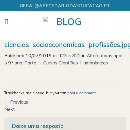
Skip
GERAL@ABECEDARIODAEDUCACAO.PT
to
content
ciencias_socioeconomicas_profissões.jp
Published
10/07/2019
at
923 × 822
in
Alternativas após
o 9.º ano: Parte I – Cursos Científico-Humanísticos
Trackbacks are closed, but you can
post a comment
.
←
Previous
Next
→
Deixe uma resposta