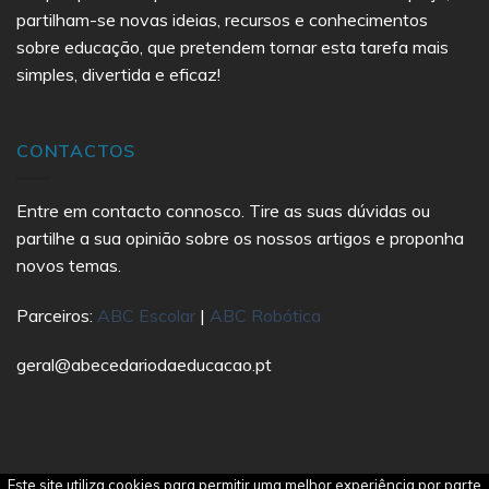
partilham-se novas ideias, recursos e conhecimentos
sobre educação, que pretendem tornar esta tarefa mais
simples, divertida e eficaz!
CONTACTOS
Entre em contacto connosco. Tire as suas dúvidas ou
partilhe a sua opinião sobre os nossos artigos e proponha
novos temas.
Parceiros:
ABC Escolar
|
ABC Robótica
geral@abecedariodaeducacao.pt
Este site utiliza cookies para permitir uma melhor experiência por parte