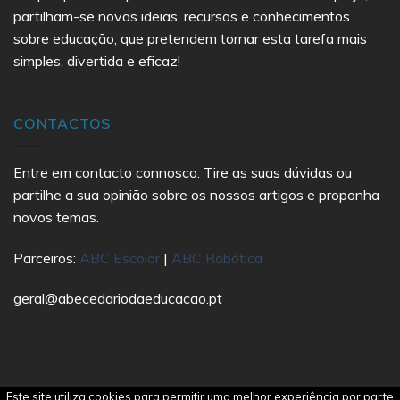
partilham-se novas ideias, recursos e conhecimentos
sobre educação, que pretendem tornar esta tarefa mais
simples, divertida e eficaz!
CONTACTOS
Entre em contacto connosco. Tire as suas dúvidas ou
partilhe a sua opinião sobre os nossos artigos e proponha
novos temas.
Parceiros:
ABC Escolar
|
ABC Robótica
geral@abecedariodaeducacao.pt
Este site utiliza cookies para permitir uma melhor experiência por parte