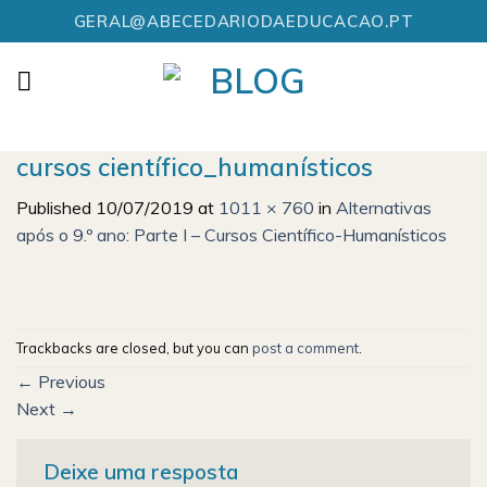
Skip
GERAL@ABECEDARIODAEDUCACAO.PT
to
content
cursos científico_humanísticos
Published
10/07/2019
at
1011 × 760
in
Alternativas
após o 9.º ano: Parte I – Cursos Científico-Humanísticos
Trackbacks are closed, but you can
post a comment
.
←
Previous
Next
→
Deixe uma resposta