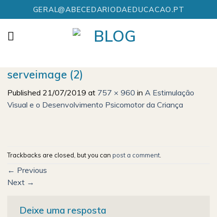
Skip
GERAL@ABECEDARIODAEDUCACAO.PT
to
content
serveimage (2)
Published
21/07/2019
at
757 × 960
in
A Estimulação
Visual e o Desenvolvimento Psicomotor da Criança
Trackbacks are closed, but you can
post a comment
.
←
Previous
Next
→
Deixe uma resposta