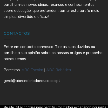
partilham-se novas ideias, recursos e conhecimentos
sobre educação, que pretendem tornar esta tarefa mais
simples, divertida e eficaz!
CONTACTOS
Entre em contacto connosco. Tire as suas dúvidas ou
partilhe a sua opinião sobre os nossos artigos e proponha
novos temas.
Parceiros:
ABC Escolar
|
ABC Robótica
geral@abecedariodaeducacao.pt
Este site utiliza cookies para permitir uma melhor experiência por parte