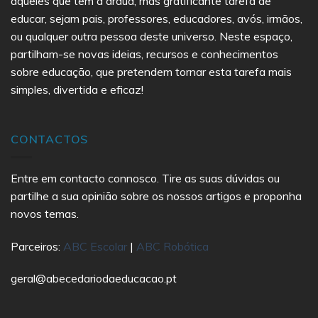
aqueles que têm a árdua, mas gratificante tarefa de
educar, sejam pais, professores, educadores, avós, irmãos,
ou qualquer outra pessoa deste universo. Neste espaço,
partilham-se novas ideias, recursos e conhecimentos
sobre educação, que pretendem tornar esta tarefa mais
simples, divertida e eficaz!
CONTACTOS
Entre em contacto connosco. Tire as suas dúvidas ou
partilhe a sua opinião sobre os nossos artigos e proponha
novos temas.
Parceiros:
ABC Escolar
|
ABC Robótica
geral@abecedariodaeducacao.pt