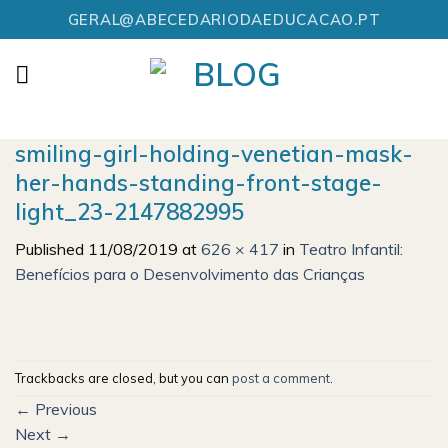
Skip
GERAL@ABECEDARIODAEDUCACAO.PT
to
content
smiling-girl-holding-venetian-mask-
her-hands-standing-front-stage-
light_23-2147882995
Published
11/08/2019
at
626 × 417
in
Teatro Infantil:
Benefícios para o Desenvolvimento das Crianças
Trackbacks are closed, but you can
post a comment
.
←
Previous
Next
→