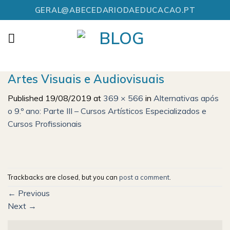
Skip
GERAL@ABECEDARIODAEDUCACAO.PT
to
content
Artes Visuais e Audiovisuais
Published
19/08/2019
at
369 × 566
in
Alternativas após
o 9.º ano: Parte III – Cursos Artísticos Especializados e
Cursos Profissionais
Trackbacks are closed, but you can
post a comment
.
←
Previous
Next
→