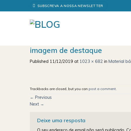
Skip
SUBSCREVA A NOSSA NEWSLETTER
to
content
imagem de destaque
Published
11/12/2019
at
1023 × 682
in
Material b
Trackbacks are closed, but you can
post a comment
.
←
Previous
Next
→
Deixe uma resposta
O seu endereço de email não será publicado.
Ca