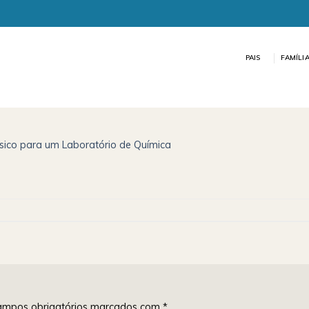
PAIS
FAMÍLI
ásico para um Laboratório de Química
mpos obrigatórios marcados com
*