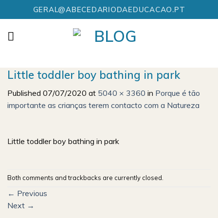
Skip
GERAL@ABECEDARIODAEDUCACAO.PT
to
content
Little toddler boy bathing in park
Published
07/07/2020
at
5040 × 3360
in
Porque é tão
importante as crianças terem contacto com a Natureza
Little toddler boy bathing in park
Both comments and trackbacks are currently closed.
←
Previous
Next
→