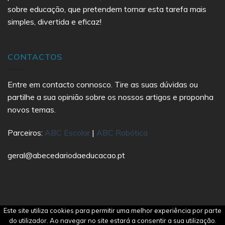
sobre educação, que pretendem tornar esta tarefa mais
simples, divertida e eficaz!
CONTACTOS
Entre em contacto connosco. Tire as suas dúvidas ou
partilhe a sua opinião sobre os nossos artigos e proponha
novos temas.
Parceiros:
ABC Escolar
|
ABC Robótica
geral@abecedariodaeducacao.pt
Este site utiliza cookies para permitir uma melhor experiência por parte
Copyright 2021 Abecedário da Educação | All Rights
do utilizador. Ao navegar no site estará a consentir a sua utilização.