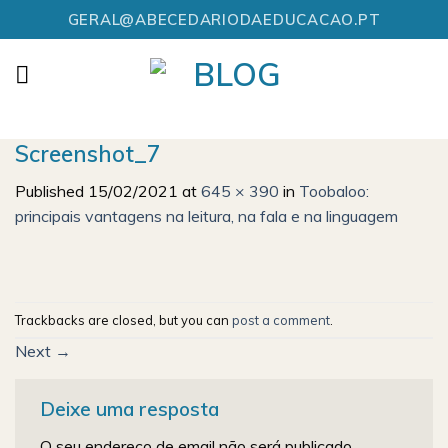
Skip
GERAL@ABECEDARIODAEDUCACAO.PT
to
content
Screenshot_7
Published
15/02/2021
at
645 × 390
in
Toobaloo:
principais vantagens na leitura, na fala e na linguagem
Trackbacks are closed, but you can
post a comment
.
Next
→
Deixe uma resposta
O seu endereço de email não será publicado.