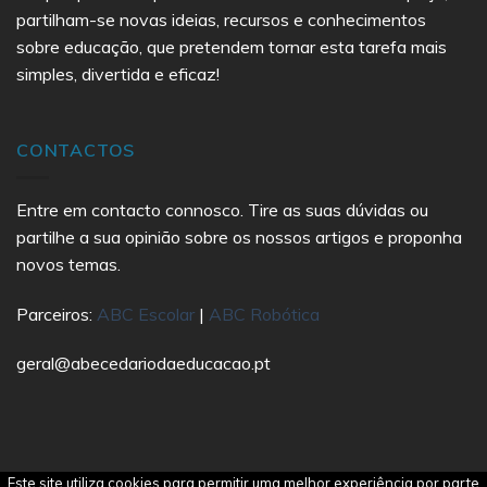
partilham-se novas ideias, recursos e conhecimentos
sobre educação, que pretendem tornar esta tarefa mais
simples, divertida e eficaz!
CONTACTOS
Entre em contacto connosco. Tire as suas dúvidas ou
partilhe a sua opinião sobre os nossos artigos e proponha
novos temas.
Parceiros:
ABC Escolar
|
ABC Robótica
geral@abecedariodaeducacao.pt
Este site utiliza cookies para permitir uma melhor experiência por parte