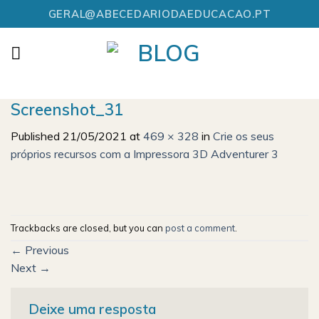
Skip
GERAL@ABECEDARIODAEDUCACAO.PT
to
content
Screenshot_31
Published
21/05/2021
at
469 × 328
in
Crie os seus
próprios recursos com a Impressora 3D Adventurer 3
Trackbacks are closed, but you can
post a comment
.
←
Previous
Next
→
Deixe uma resposta