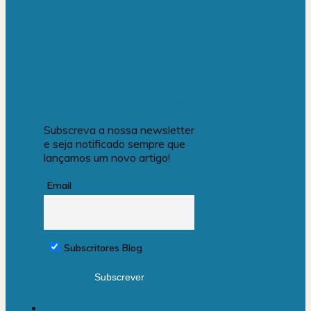
Abecedário da Educação
Subscreva a nossa newsletter
e seja notificado sempre que
lançamos um novo artigo!
Email
Subscritores Blog