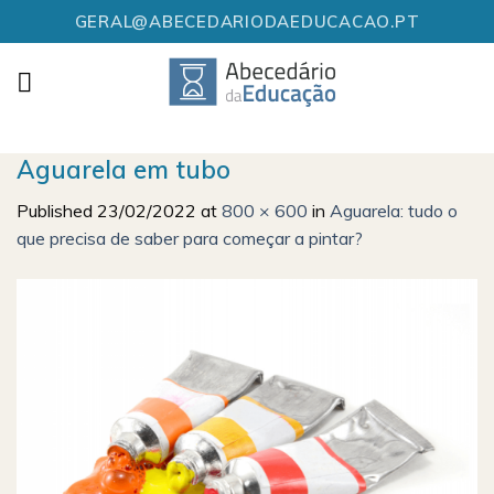
Skip
GERAL@ABECEDARIODAEDUCACAO.PT
to
content
Aguarela em tubo
Published
23/02/2022
at
800 × 600
in
Aguarela: tudo o
que precisa de saber para começar a pintar?