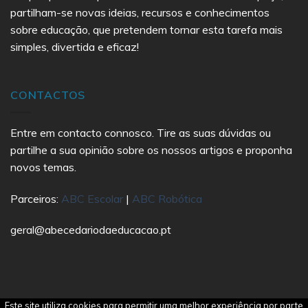
partilham-se novas ideias, recursos e conhecimentos
sobre educação, que pretendem tornar esta tarefa mais
simples, divertida e eficaz!
CONTACTOS
Entre em contacto connosco. Tire as suas dúvidas ou
partilhe a sua opinião sobre os nossos artigos e proponha
novos temas.
Parceiros:
ABC Escolar
|
ABC Robótica
geral@abecedariodaeducacao.pt
Este site utiliza cookies para permitir uma melhor experiência por parte