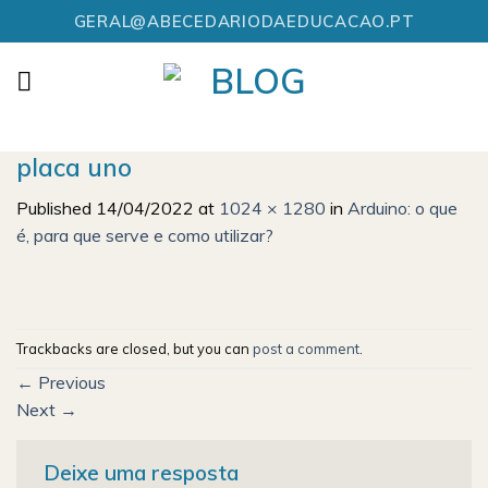
Skip
GERAL@ABECEDARIODAEDUCACAO.PT
to
content
placa uno
Published
14/04/2022
at
1024 × 1280
in
Arduino: o que
é, para que serve e como utilizar?
Trackbacks are closed, but you can
post a comment
.
←
Previous
Next
→
Deixe uma resposta