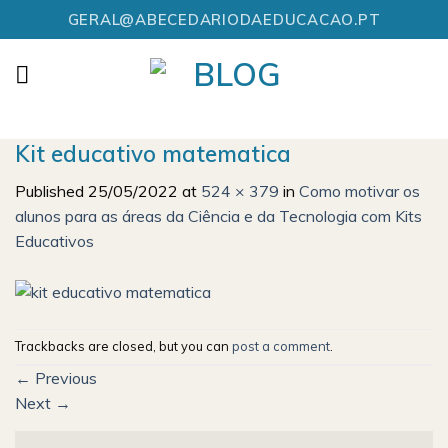
Skip
GERAL@ABECEDARIODAEDUCACAO.PT
to
content
Kit educativo matematica
Published
25/05/2022
at
524 × 379
in
Como motivar os
alunos para as áreas da Ciência e da Tecnologia com Kits
Educativos
Trackbacks are closed, but you can
post a comment
.
←
Previous
Next
→