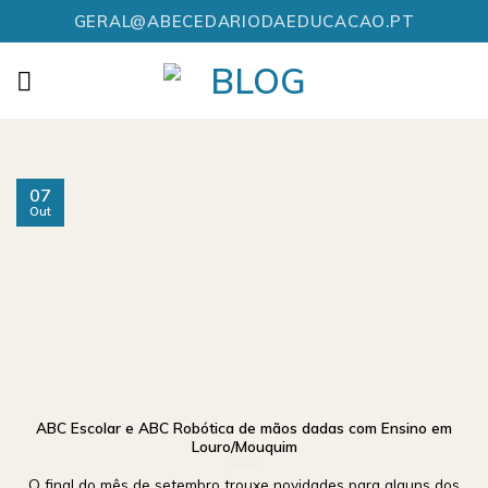
Skip
GERAL@ABECEDARIODAEDUCACAO.PT
to
content
07
Out
ABC Escolar e ABC Robótica de mãos dadas com Ensino em
Louro/Mouquim
O final do mês de setembro trouxe novidades para alguns dos