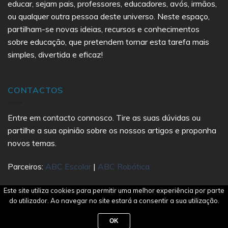
educar, sejam pais, professores, educadores, avós, irmãos,
ou qualquer outra pessoa deste universo. Neste espaço,
partilham-se novas ideias, recursos e conhecimentos
sobre educação, que pretendem tornar esta tarefa mais
simples, divertida e eficaz!
CONTACTOS
Entre em contacto connosco. Tire as suas dúvidas ou
partilhe a sua opinião sobre os nossos artigos e proponha
novos temas.
Parceiros:
ABC Escolar
|
ABC Robótica
geral@abecedariodaeducacao.pt
Este site utiliza cookies para permitir uma melhor experiência por parte
do utilizador. Ao navegar no site estará a consentir a sua utilização.
OK