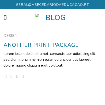
Skip
GERAL@ABECEDARIODAEDUCACAO.PT
to
content
DESIGN
ANOTHER PRINT PACKAGE
Lorem ipsum dolor sit amet, consectetuer adipiscing elit,
sed diam nonummy nibh euismod tincidunt ut laoreet
dolore magna aliquam erat volutpat.