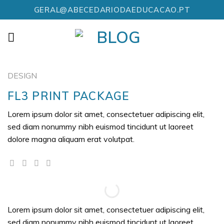
Skip
GERAL@ABECEDARIODAEDUCACAO.PT
to
content
DESIGN
FL3 PRINT PACKAGE
Lorem ipsum dolor sit amet, consectetuer adipiscing elit,
sed diam nonummy nibh euismod tincidunt ut laoreet
dolore magna aliquam erat volutpat.
Lorem ipsum dolor sit amet, consectetuer adipiscing elit,
sed diam nonummy nibh euismod tincidunt ut laoreet