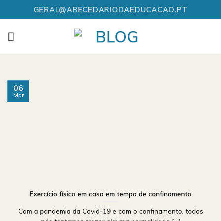
Skip
GERAL@ABECEDARIODAEDUCACAO.PT
to
content
06
Mar
Exercício físico em casa em tempo de confinamento
Com a pandemia da Covid-19 e com o confinamento, todos