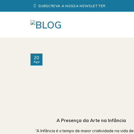
Skip
SUBSCREVA A NOSSA NEWSLETTER
to
content
20
Ago
A Presença da Arte na Infância
“A Infância é o tempo de maior criatividade na vida d