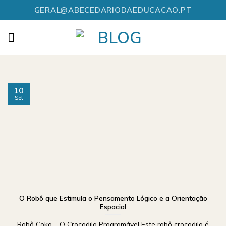
Skip
GERAL@ABECEDARIODAEDUCACAO.PT
to
content
10
Set
O Robô que Estimula o Pensamento Lógico e a Orientação
Espacial
Robô Coko – O Crocodilo Programável Este robô crocodilo é