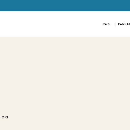
PAIS
FAMÍLI
 e a