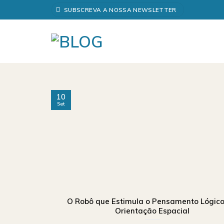
Skip
SUBSCREVA A NOSSA NEWSLETTER
to
content
10
Set
O Robô que Estimula o Pensamento Lógico
Orientação Espacial