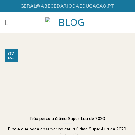
Skip
GERAL@ABECEDARIODAEDUCACAO.PT
to
content
07
Mai
Não perca a última Super-Lua de 2020
É hoje que pode observar no céu a última Super-Lua de 2020.