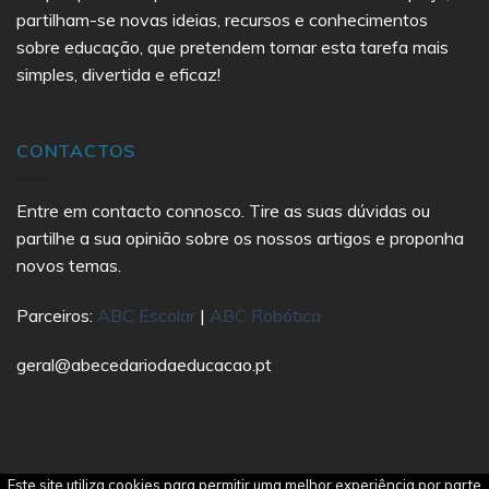
partilham-se novas ideias, recursos e conhecimentos
sobre educação, que pretendem tornar esta tarefa mais
simples, divertida e eficaz!
CONTACTOS
Entre em contacto connosco. Tire as suas dúvidas ou
partilhe a sua opinião sobre os nossos artigos e proponha
novos temas.
Parceiros:
ABC Escolar
|
ABC Robótica
geral@abecedariodaeducacao.pt
Este site utiliza cookies para permitir uma melhor experiência por parte