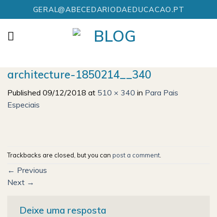
Skip
GERAL@ABECEDARIODAEDUCACAO.PT
to
content
architecture-1850214__340
Published
09/12/2018
at
510 × 340
in
Para Pais
Especiais
Trackbacks are closed, but you can
post a comment
.
←
Previous
Next
→
Deixe uma resposta