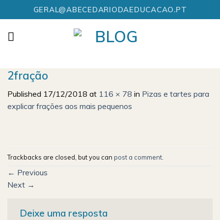
Skip
GERAL@ABECEDARIODAEDUCACAO.PT
to
content
2fração
Published
17/12/2018
at
116 × 78
in
Pizas e tartes para
explicar frações aos mais pequenos
Trackbacks are closed, but you can
post a comment
.
←
Previous
Next
→
Deixe uma resposta