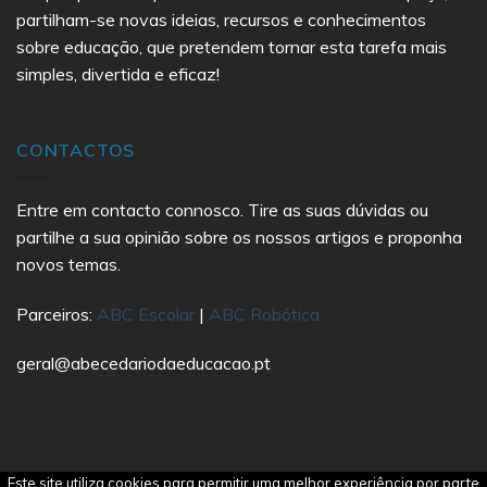
partilham-se novas ideias, recursos e conhecimentos
sobre educação, que pretendem tornar esta tarefa mais
simples, divertida e eficaz!
CONTACTOS
Entre em contacto connosco. Tire as suas dúvidas ou
partilhe a sua opinião sobre os nossos artigos e proponha
novos temas.
Parceiros:
ABC Escolar
|
ABC Robótica
geral@abecedariodaeducacao.pt
Este site utiliza cookies para permitir uma melhor experiência por parte