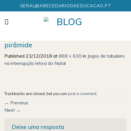
Skip
GERAL@ABECEDARIODAEDUCACAO.PT
to
content
pirâmide
Published
23/12/2018
at
869 × 630
in
Jogos de tabuleiro
na interrupção letiva do Natal
Trackbacks are closed, but you can
post a comment
.
←
Previous
Next
→
Deixe uma resposta