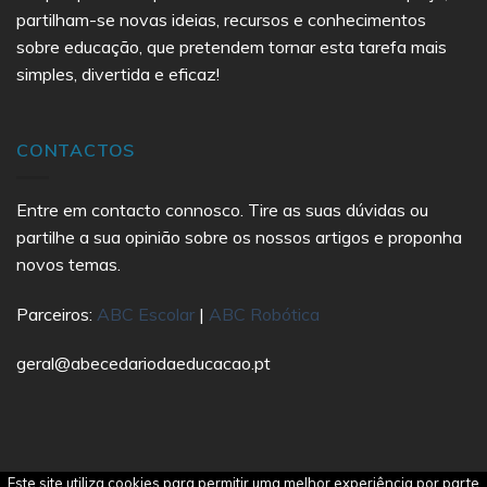
partilham-se novas ideias, recursos e conhecimentos
sobre educação, que pretendem tornar esta tarefa mais
simples, divertida e eficaz!
CONTACTOS
Entre em contacto connosco. Tire as suas dúvidas ou
partilhe a sua opinião sobre os nossos artigos e proponha
novos temas.
Parceiros:
ABC Escolar
|
ABC Robótica
geral@abecedariodaeducacao.pt
Este site utiliza cookies para permitir uma melhor experiência por parte