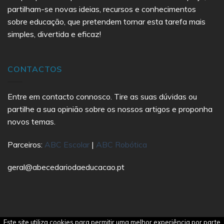
partilham-se novas ideias, recursos e conhecimentos
sobre educação, que pretendem tornar esta tarefa mais
simples, divertida e eficaz!
CONTACTOS
Entre em contacto connosco. Tire as suas dúvidas ou
partilhe a sua opinião sobre os nossos artigos e proponha
novos temas.
Parceiros:
ABC Escolar
|
ABC Robótica
geral@abecedariodaeducacao.pt
Este site utiliza cookies para permitir uma melhor experiência por parte