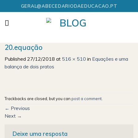
Skip
GERAL@ABECEDARIODAEDUCACAO.PT
to
content
20.equação
Published
27/12/2018
at
516 × 510
in
Equações e uma
balança de dois pratos
Trackbacks are closed, but you can
post a comment
.
←
Previous
Next
→
Deixe uma resposta