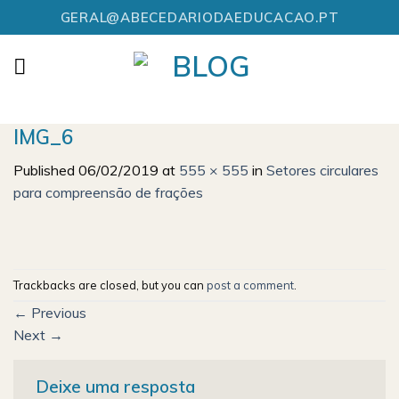
Skip
GERAL@ABECEDARIODAEDUCACAO.PT
to
content
IMG_6
Published
06/02/2019
at
555 × 555
in
Setores circulares
para compreensão de frações
Trackbacks are closed, but you can
post a comment
.
←
Previous
Next
→
Deixe uma resposta