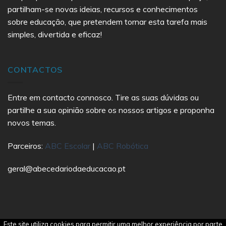
partilham-se novas ideias, recursos e conhecimentos
sobre educação, que pretendem tornar esta tarefa mais
simples, divertida e eficaz!
CONTACTOS
Entre em contacto connosco. Tire as suas dúvidas ou
partilhe a sua opinião sobre os nossos artigos e proponha
novos temas.
Parceiros:
ABC Escolar
|
ABC Robótica
geral@abecedariodaeducacao.pt
Este site utiliza cookies para permitir uma melhor experiência por parte