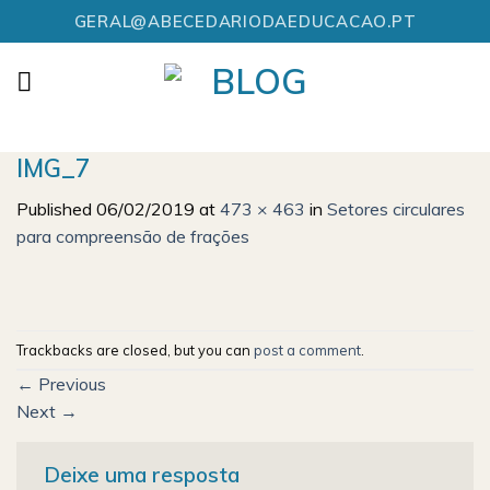
Skip
GERAL@ABECEDARIODAEDUCACAO.PT
to
content
IMG_7
Published
06/02/2019
at
473 × 463
in
Setores circulares
para compreensão de frações
Trackbacks are closed, but you can
post a comment
.
←
Previous
Next
→
Deixe uma resposta