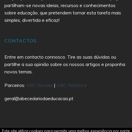
partilham-se novas ideias, recursos e conhecimentos
sobre educação, que pretendem tornar esta tarefa mais
simples, divertida e eficaz!
CONTACTOS
Entre em contacto connosco. Tire as suas dúvidas ou
partilhe a sua opinião sobre os nossos artigos e proponha
novos temas.
Parceiros:
ABC Escolar
|
ABC Robótica
geral@abecedariodaeducacao.pt
Este site utiliza cookies para permitir uma melhor experiência por parte