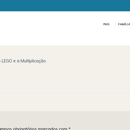
PAIS
FAMÍLI
o LEGO e a Multiplicação
mpos obrigatórios marcados com
*