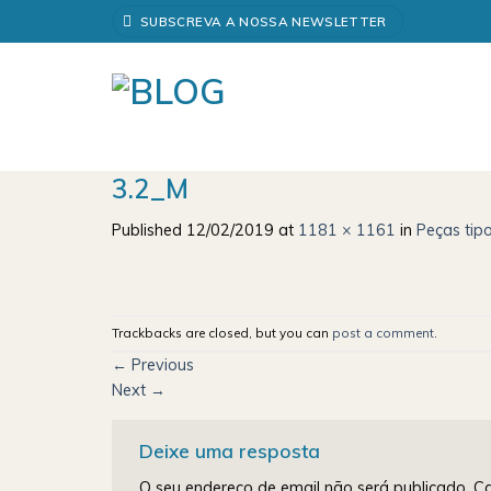
Skip
SUBSCREVA A NOSSA NEWSLETTER
to
content
3.2_M
Published
12/02/2019
at
1181 × 1161
in
Peças tip
Trackbacks are closed, but you can
post a comment
.
←
Previous
Next
→
Deixe uma resposta
O seu endereço de email não será publicado.
Ca