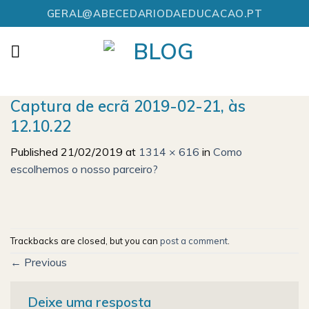
Skip
GERAL@ABECEDARIODAEDUCACAO.PT
to
content
Captura de ecrã 2019-02-21, às
12.10.22
Published
21/02/2019
at
1314 × 616
in
Como
escolhemos o nosso parceiro?
Trackbacks are closed, but you can
post a comment
.
←
Previous
Deixe uma resposta