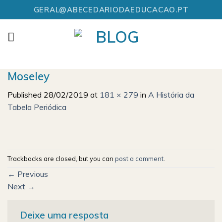
Skip
GERAL@ABECEDARIODAEDUCACAO.PT
to
content
Moseley
Published
28/02/2019
at
181 × 279
in
A História da
Tabela Periódica
Trackbacks are closed, but you can
post a comment
.
←
Previous
Next
→
Deixe uma resposta