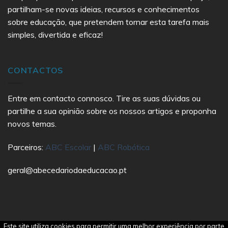
partilham-se novas ideias, recursos e conhecimentos
sobre educação, que pretendem tornar esta tarefa mais
simples, divertida e eficaz!
CONTACTOS
Entre em contacto connosco. Tire as suas dúvidas ou
partilhe a sua opinião sobre os nossos artigos e proponha
novos temas.
Parceiros:
ABC Escolar
|
ABC Robótica
geral@abecedariodaeducacao.pt
Este site utiliza cookies para permitir uma melhor experiência por parte