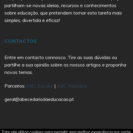
partilham-se novas ideias, recursos e conhecimentos
sobre educação, que pretendem tornar esta tarefa mais
simples, divertida e eficaz!
CONTACTOS
Entre em contacto connosco. Tire as suas dúvidas ou
partilhe a sua opinião sobre os nossos artigos e proponha
novos temas.
Parceiros:
ABC Escolar
|
ABC Robótica
geral@abecedariodaeducacao.pt
Este site utiliza cookies para permitir uma melhor experiência por parte