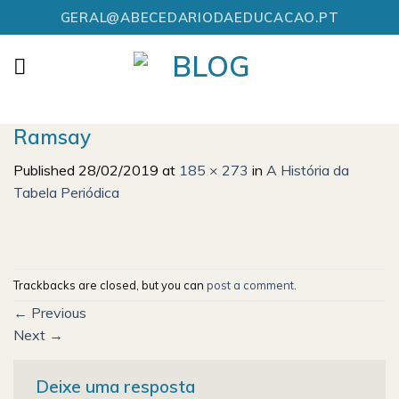
Skip
GERAL@ABECEDARIODAEDUCACAO.PT
to
content
Ramsay
Published
28/02/2019
at
185 × 273
in
A História da
Tabela Periódica
Trackbacks are closed, but you can
post a comment
.
←
Previous
Next
→
Deixe uma resposta